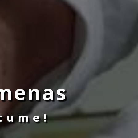
 menas
tume!