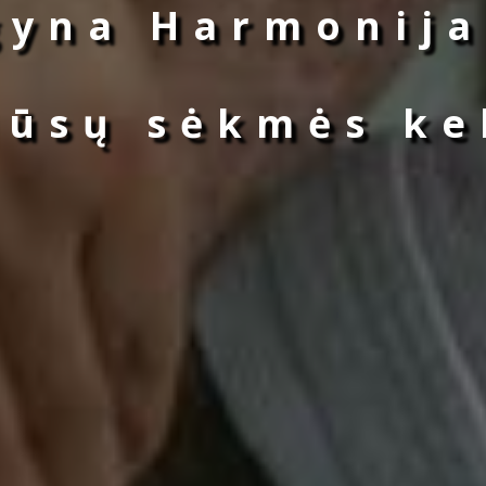
gyna Harmonija
jūsų sėkmės ke