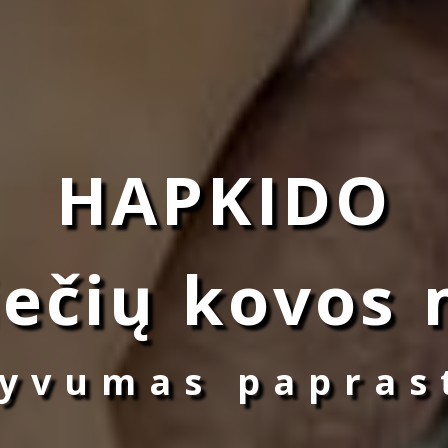
HAPKIDO
iečių kovos
tyvumas papras