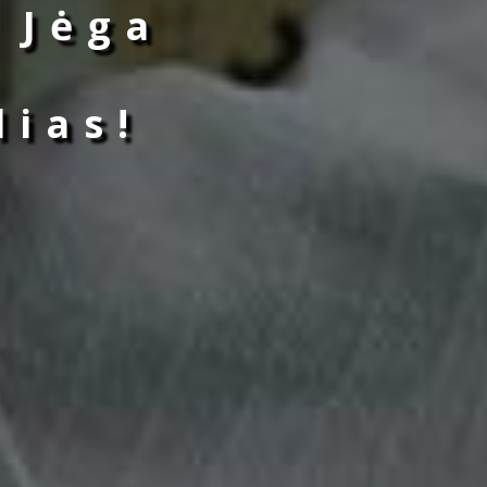
 Jėga
lias!