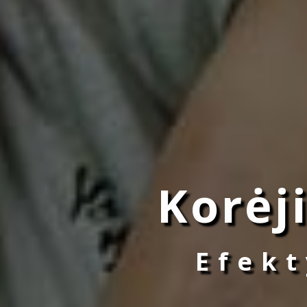
Korėj
Efek